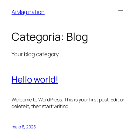
Pular
AiMagination
para
o
conteúdo
Categoria:
Blog
Your blog category
Hello world!
Welcome to WordPress. This is your first post. Edit or
delete it, then start writing!
maio 8, 2025