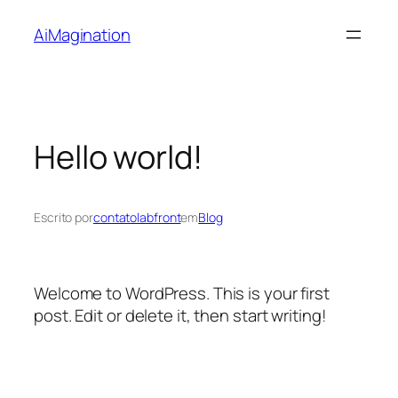
Pular
AiMagination
para
o
conteúdo
Hello world!
Escrito por
contatolabfront
em
Blog
Welcome to WordPress. This is your first
post. Edit or delete it, then start writing!